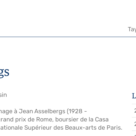
Na
pr
Ta
gs
L
sin
mage à Jean Asselbergs (1928 -
grand prix de Rome, boursier de la Casa
 Nationale Supérieur des Beaux-arts de Paris.