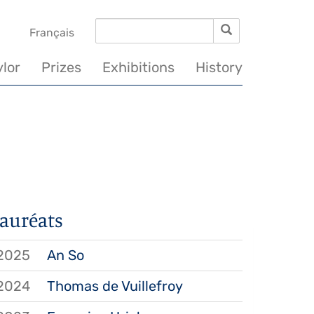
Search
Search
vigation
Français
incipale
ylor
Prizes
Exhibitions
History
auréats
2025
An So
2024
Thomas de Vuillefroy