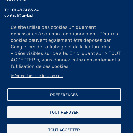
2015
Hélène Arfi
Tél : 01 48 74 85 24
contact@taylor.fr
2014
Patrick Villas
Ce site utilise des cookies uniquement
Accès : Métro Saint-Georges (ligne 12)
2013
Edith Lafay
nécessaires à son bon fonctionnement. D'autres
Bus 74, arrêt Saint-Georges
cookies peuvent également être déposés par
2012
Christian Couaillier
Les salles d'exposition sont ouvertes du mardi au samedi
Google lors de l'affichage et de la lecture des
de 13h à 19h (sauf jours fériés)
vidéos visibles sur ce site. En cliquant sur « TOUT
2011
Philippe Seené
Accès libre
ACCEPTER », vous donnez votre consentement à
2010
Christophe Charbonnel
l'utilisation de ces cookies.
Informations sur les cookies
Mécénat et dons
Menu
Newsletter
PRÉFÉRENCES
Contact
Pied
Mentions légales
de
TOUT REFUSER
Protection des données
page
© Fondation Taylor - Association des artistes peintres, sculpteurs,
TOUT ACCEPTER