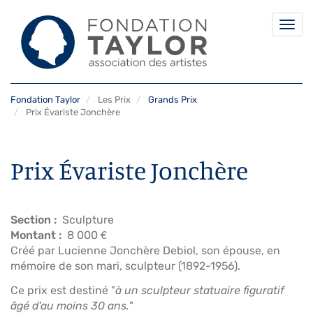
Togg
navi
Aller
Fondation Taylor
Les Prix
Grands Prix
au
Prix Évariste Jonchère
contenu
principal
Prix Évariste Jonchère
Section
Sculpture
Montant
8 000 €
Créé par Lucienne Jonchère Debiol, son épouse, en
mémoire de son mari, sculpteur (1892-1956).
Ce prix est destiné "
à un sculpteur statuaire figuratif
âgé d'au moins 30 ans.
"