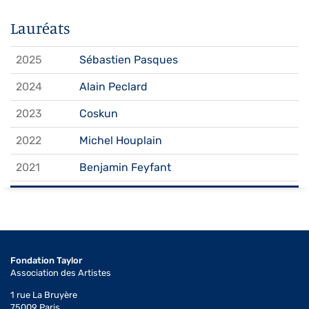
Lauréats
2025
Sébastien Pasques
2024
Alain Peclard
2023
Coskun
2022
Michel Houplain
2021
Benjamin Feyfant
2020
Isabelle Ramnou
2019
François Chaillou
2018
Olivier Graïne
Fondation Taylor
Association des Artistes
2017
Patrick Bintz
1 rue La Bruyère
2016
Fra Delrico
75009 Paris