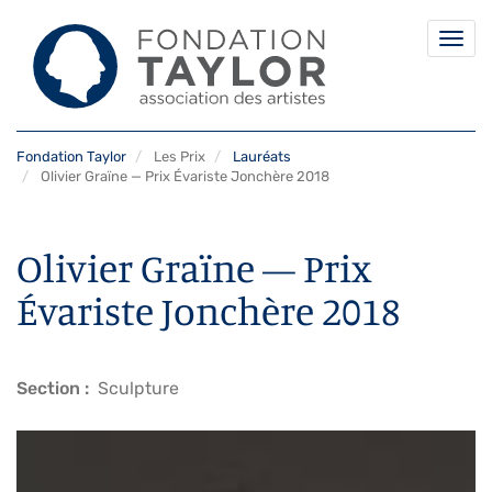
Togg
navi
Aller
Fondation Taylor
Les Prix
Lauréats
au
Olivier Graïne — Prix Évariste Jonchère 2018
contenu
principal
Olivier Graïne — Prix
Évariste Jonchère 2018
Section
Sculpture