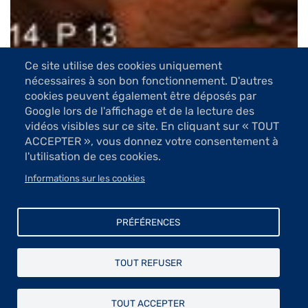
Ce site utilise des cookies uniquement
nécessaires à son bon fonctionnement. D'autres
6 Images
cookies peuvent également être déposés par
Google lors de l'affichage et de la lecture des
VOIR LES IMAGES
vidéos visibles sur ce site. En cliquant sur « TOUT
ACCEPTER », vous donnez votre consentement à
l'utilisation de ces cookies.
Aussi à l’aise dans la statuaire que dans les petits
formats, Olivier Graïne possède un langage sculptural
Informations sur les cookies
imprégné de la tradition classique tout en demeurant
totalement contemporain.
PRÉFÉRENCES
Né en Kabylie, il a étudié à l’Ecole Supérieure des
Beaux-Arts d’Alger puis, en 1997, il a décidé de venir à
Paris où durant une année, il a approfondi ses
TOUT REFUSER
connaissances à l’Université Paris 8. L’être humain, le
plus souvent des personnalités célèbres dans
TOUT ACCEPTER