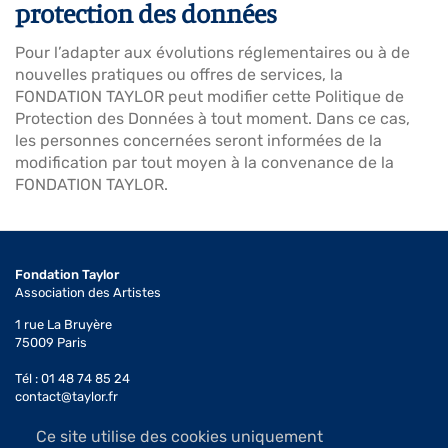
protection des données
Pour l’adapter aux évolutions réglementaires ou à de
nouvelles pratiques ou offres de services, la
FONDATION TAYLOR peut modifier cette Politique de
Protection des Données à tout moment. Dans ce cas,
les personnes concernées seront informées de la
modification par tout moyen à la convenance de la
FONDATION TAYLOR.
Fondation Taylor
Association des Artistes
1 rue La Bruyère
75009 Paris
Tél : 01 48 74 85 24
contact@taylor.fr
Ce site utilise des cookies uniquement
Accès : Métro Saint-Georges (ligne 12)