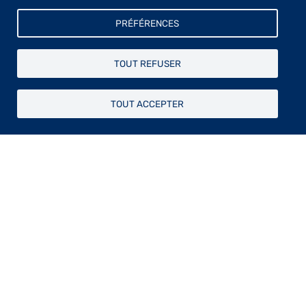
PRÉFÉRENCES
TOUT REFUSER
TOUT ACCEPTER
Fondée en 1844 par le
baron Taylor
(1789 –
1879), reconnue d’utilité publique en 1881,
l’Association des artistes, aujourd’hui dénommée
Fondation Taylor, est l’une des plus importantes
institutions œuvrant à la défense des artistes.
Sa
vocation de soutien
à la création artistique et de
développement de la connaissance des arts se
traduit par l’organisation d’
expositions
,