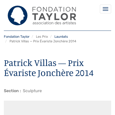
Togg
navi
Aller
Fondation Taylor
Les Prix
Lauréats
au
Patrick Villas — Prix Évariste Jonchère 2014
contenu
principal
Patrick Villas — Prix
Évariste Jonchère 2014
Section
Sculpture