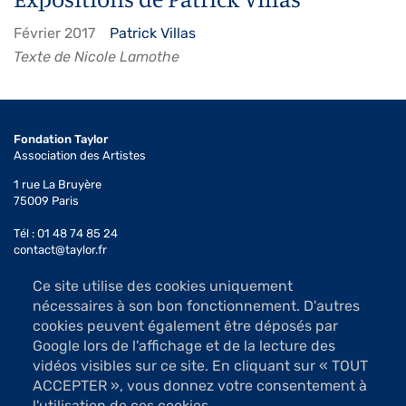
Février 2017
Patrick Villas
Texte de Nicole Lamothe
Fondation Taylor
Association des Artistes
1 rue La Bruyère
75009 Paris
Tél : 01 48 74 85 24
contact@taylor.fr
Ce site utilise des cookies uniquement
Accès : Métro Saint-Georges (ligne 12)
nécessaires à son bon fonctionnement. D'autres
Bus 74, arrêt Saint-Georges
cookies peuvent également être déposés par
Les salles d'exposition sont ouvertes du mardi au samedi
Google lors de l'affichage et de la lecture des
de 13h à 19h (sauf jours fériés)
vidéos visibles sur ce site. En cliquant sur « TOUT
Accès libre
ACCEPTER », vous donnez votre consentement à
l'utilisation de ces cookies.