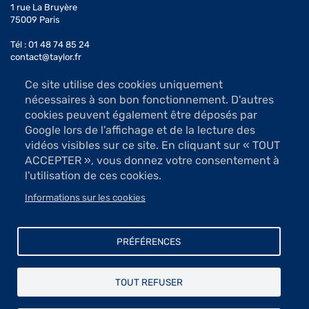
1 rue La Bruyère
2016
André Bongibault
75009 Paris
2015
Monique Baroni
Tél : 01 48 74 85 24
contact@taylor.fr
2014
Alquin
Ce site utilise des cookies uniquement
Accès : Métro Saint-Georges (ligne 12)
2013
Marie-Antoinette Rouilly Le Chevallier
nécessaires à son bon fonctionnement. D'autres
Bus 74, arrêt Saint-Georges
cookies peuvent également être déposés par
2012
Serge Labegorre
Les salles d'exposition sont ouvertes du mardi au samedi
Google lors de l'affichage et de la lecture des
de 13h à 19h (sauf jours fériés)
vidéos visibles sur ce site. En cliquant sur « TOUT
2011
Gérard Ramon
Accès libre
ACCEPTER », vous donnez votre consentement à
2010
François Houtin
l'utilisation de ces cookies.
Informations sur les cookies
Mécénat et dons
Menu
Newsletter
PRÉFÉRENCES
Contact
Pied
Mentions légales
de
TOUT REFUSER
Protection des données
page