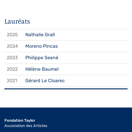
Lauréats
2025
Nathalie Grall
2024
Moreno Pincas
2023
Philippe Seené
2022
Hélène Baumel
2021
Gérard Le Cloarec
2020
Frédéric Brigaud
2019
Dominique Sosolic
2018
Alain Marie
Fondation Taylor
Association des Artistes
2017
Philippe Jourdain