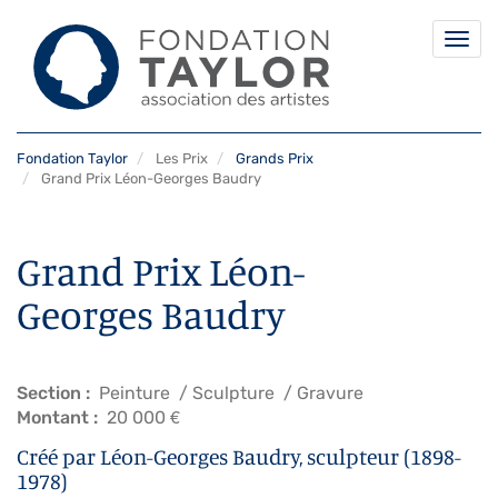
Togg
navi
Aller
Fondation Taylor
Les Prix
Grands Prix
au
Grand Prix Léon-Georges Baudry
contenu
principal
Grand Prix Léon-
Georges Baudry
Section
Peinture
Sculpture
Gravure
Montant
20 000 €
Créé par Léon-Georges Baudry, sculpteur (1898-
1978)