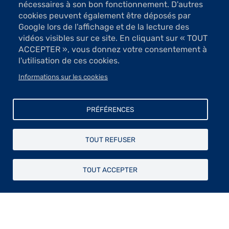
nécessaires à son bon fonctionnement. D'autres
cookies peuvent également être déposés par
Google lors de l'affichage et de la lecture des
vidéos visibles sur ce site. En cliquant sur « TOUT
ACCEPTER », vous donnez votre consentement à
1 Images
l'utilisation de ces cookies.
VOIR LES IMAGES
Informations sur les cookies
De ces eaux-fortes et dessins émane une impression
PRÉFÉRENCES
de beauté et d’étrange mêlés dans une conception
particulièrement originale. Fruits de la passion de
TOUT REFUSER
l’artiste pour la gravure, ces œuvres allusives suscitent
un puissant intérêt par le mystère qui les habite né
d’une réalité recréée au gré du désir de Marie-
TOUT ACCEPTER
Antoinette Rouilly Le Chevalier.
D’une main patiente elle dessine ses rêves sur la
plaque de cuivre enduite de vernis avec une belle
imagination graphique. En des jeux de valeurs
parfaitement maîtrisés et d’une grande douceur où se