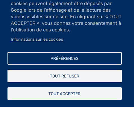
cookies peuvent également être déposés par
Google lors de l'affichage et de la lecture des
vidéos visibles sur ce site. En cliquant sur « TOUT
ACCEPTER », vous donnez votre consentement à
l'utilisation de ces cookies.
Informations sur les cookies
10 Images
PRÉFÉRENCES
VOIR LES IMAGES
TOUT REFUSER
Dans le cadre de sa mission de soutien aux artistes, la
TOUT ACCEPTER
Fondation Taylor accueille des artistes en résidence sur
l’Île d’Aix. En juin 2026, elle propose, dans ses espaces
parisiens, une exposition réunissant le travail des neuf
artistes qui ont pu en bénéficier au cours de la saison
24/25. Entre paysages intérieurs et inspirations
insulaires, les œuvres révèlent les traces sensibles de