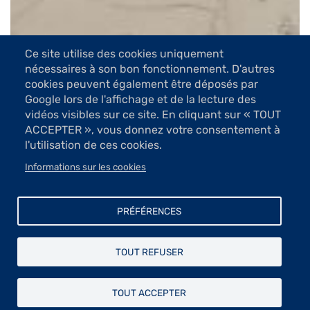
Ce site utilise des cookies uniquement
nécessaires à son bon fonctionnement. D'autres
5 Images
cookies peuvent également être déposés par
Google lors de l'affichage et de la lecture des
VOIR LES IMAGES
vidéos visibles sur ce site. En cliquant sur « TOUT
ACCEPTER », vous donnez votre consentement à
l'utilisation de ces cookies.
Ces portraits si délicats sont souvent marqués par les
Informations sur les cookies
fêlures, les états d’âme de ces personnages évoqués
dans la délicatesse d’expression d’une artiste qui, loin
de la sensiblerie, exprime les pensées intimes, voire les
PRÉFÉRENCES
secrets.
Diplômée de stylisme, Nina Urlichs a évolué peu après
TOUT REFUSER
vers la peinture et le dessin qui lui permettaient
d’exprimer ses réflexions, ses émotions. Elle a étudié à
Paris, Hambourg et Salzbourg. Très personnelle, sa
TOUT ACCEPTER
création est issue de ses recherches sur les