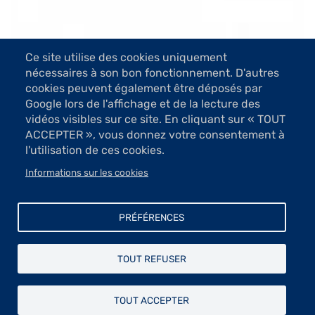
Ce site utilise des cookies uniquement
nécessaires à son bon fonctionnement. D'autres
5 Images
cookies peuvent également être déposés par
Google lors de l'affichage et de la lecture des
VOIR LES IMAGES
vidéos visibles sur ce site. En cliquant sur « TOUT
ACCEPTER », vous donnez votre consentement à
l'utilisation de ces cookies.
De l’informatique à la sculpture, c’est l’intéressant
Informations sur les cookies
parcours d’Annick Leroy qui, éprise de liberté, de
volonté créatrice, a suivi cette nouvelle voie et c’est
une réussite.
PRÉFÉRENCES
Echo de la vie de tous les jours ces sculptures,
instantanés de sportifs en exercice, le corps en
TOUT REFUSER
suspension, en course, prêts à plonger ou personnages
en proie à leur réflexion ; ces divers portraits affirment
une forte expressivité. De chacun d’eux émanent vérité
TOUT ACCEPTER
et émotion. L’artiste joue avec équilibre et déséquilibre,