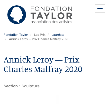
Togg
navi
Aller
Fondation Taylor
Les Prix
Lauréats
au
Annick Leroy — Prix Charles Malfray 2020
contenu
principal
Annick Leroy — Prix
Charles Malfray 2020
Section
Sculpture