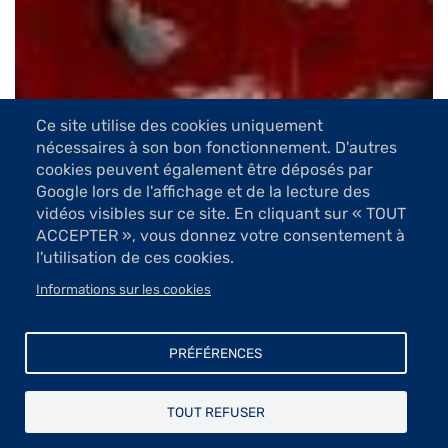
Ce site utilise des cookies uniquement
nécessaires à son bon fonctionnement. D'autres
6 Images
cookies peuvent également être déposés par
Google lors de l'affichage et de la lecture des
VOIR LES IMAGES
vidéos visibles sur ce site. En cliquant sur « TOUT
ACCEPTER », vous donnez votre consentement à
l'utilisation de ces cookies.
Ces toiles, plutôt décoratives, sorte d’hommage à la
féminité racontent une histoire un peu inachevée que
Informations sur les cookies
le spectateur recompose à sa guise.
De ce monde visible par les personnages émane
PRÉFÉRENCES
l’invisible, un questionnement sur la présence et
l’absence. « C’est dans l’entre et l’ouvert que se situe
mon travail pictural » précise Françoise Dussuyer. Une
TOUT REFUSER
œuvre énigmatique. Les silhouettes féminines, le plus