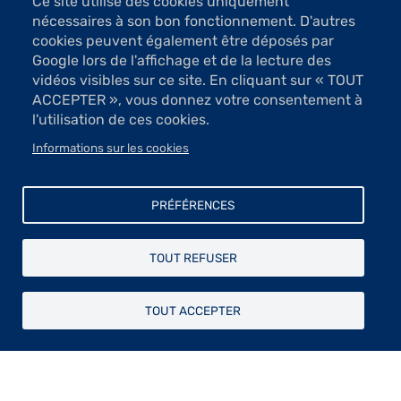
Ce site utilise des cookies uniquement
nécessaires à son bon fonctionnement. D'autres
cookies peuvent également être déposés par
Google lors de l'affichage et de la lecture des
vidéos visibles sur ce site. En cliquant sur « TOUT
ACCEPTER », vous donnez votre consentement à
1 Images
l'utilisation de ces cookies.
Informations sur les cookies
VOIR LES IMAGES
PRÉFÉRENCES
Les artistes primés par la Fondation Taylor en
2025 :
TOUT REFUSER
Gravure
:
Anaïs Charras
,
Clémence Fernando
,
Géraldine
Garçon
,
Nathalie Grall
,
Pierre Matsas
.
TOUT ACCEPTER
Peinture
:
Emmanuel Alloy
,
Carlos Araya Vargas
,
Christophe Blanc
,
Richard Boutin
,
Bernard Jacques
Brisson
,
Jérôme Delépine
,
Olivier Desvaux
,
Catherine
Duchêne
,
Parastou Farivar
,
Aline Filipp
,
Tania