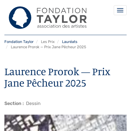
Togg
navi
Aller
Fondation Taylor
Les Prix
Lauréats
au
Laurence Prorok — Prix Jane Pêcheur 2025
contenu
principal
Laurence Prorok — Prix
Jane Pêcheur 2025
Section
Dessin