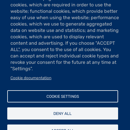
cookies, which are required in order to use the
website; functional cookies, which provide better
easy of use when using the website; performance
cookies, which we use to generate aggregated
data on website use and statistics; and marketing
cookies, which are used to display relevant
content and advertising. If you choose "ACCEPT
ALL", you consent to the use of all cookies. You
6 Images
can accept and reject individual cookie types and
revoke your consent for the future at any time at
VOIR LES IMAGES
"Settings".
Cookie documentation
Empreinte d’une forte sensibilité, cette galerie de
portraits est porteuse des émotions, des sentiments qui
animent chacun de nous. Chaque visage retient
COOKIE SETTINGS
l’attention par la vérité, l’intensité de son expression.
Jana Büttner évoque sérénité ou tristesse, sentiment
DENY ALL
amoureux, toutes les nuances de la profondeur de
l’âme, la réflexion sur l’existence. Tout naturellement