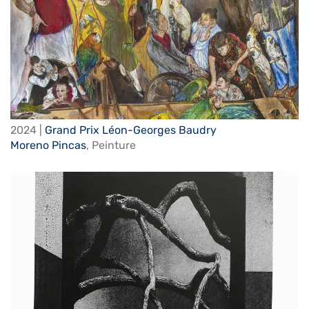
2024 |
Grand Prix Léon-Georges Baudry
Moreno Pincas
,
Peinture