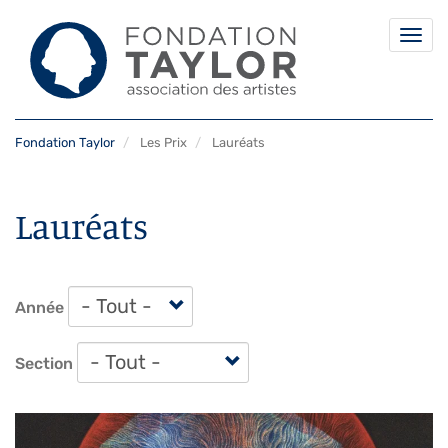
Togg
navi
Aller
Fondation Taylor
Les Prix
Lauréats
au
contenu
principal
Lauréats
Année
Section