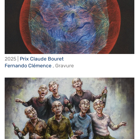
2025 |
Prix Claude Bouret
Fernando Clémence
,
Gravure