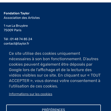
Fondation Taylor
Association des Artistes
1 rue La Bruyère
75009 Paris
Tél : 01 48 74 85 24
contact@taylor.fr
Ce site utilise des cookies uniquement
Accès : Métro Saint-Georges (ligne 12)
nécessaires à son bon fonctionnement. D'autres
Bus 74, arrêt Saint-Georges
cookies peuvent également être déposés par
Les salles d'exposition sont ouvertes du mardi au samedi
Google lors de l'affichage et de la lecture des
de 13h à 19h (sauf jours fériés)
vidéos visibles sur ce site. En cliquant sur « TOUT
Accès libre
ACCEPTER », vous donnez votre consentement à
l'utilisation de ces cookies.
Informations sur les cookies
Mécénat et dons
Menu
Newsletter
PRÉFÉRENCES