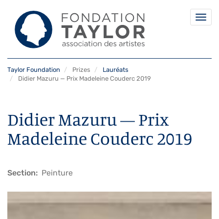
Togg
navi
Skip
Taylor Foundation
Prizes
Lauréats
to
Didier Mazuru — Prix Madeleine Couderc 2019
main
content
Didier Mazuru — Prix
Madeleine Couderc 2019
Section
Peinture