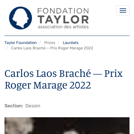
Togg
navi
Skip
Taylor Foundation
Prizes
Lauréats
to
Carlos Laos Braché — Prix Roger Marage 2022
main
content
Carlos Laos Braché — Prix
Roger Marage 2022
Section
Dessin