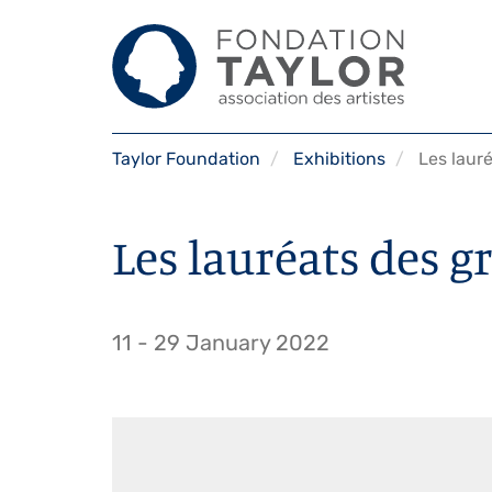
Skip
Taylor Foundation
Exhibitions
Les lauré
to
main
content
Les lauréats des g
11
-
29 January 2022