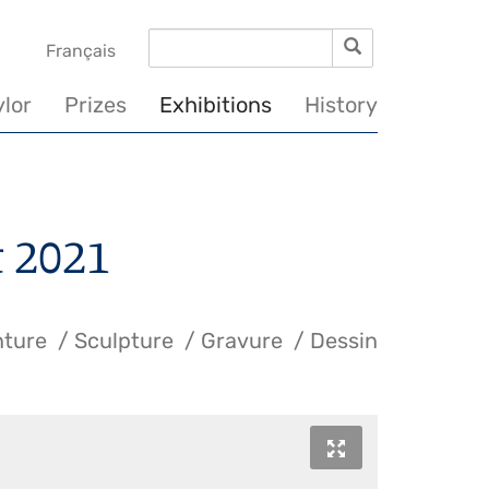
Search
Search
vigation
Français
incipale
ylor
Prizes
Exhibitions
History
t 2021
nture
Sculpture
Gravure
Dessin