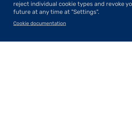
reject individual cookie types and revoke y
future at any time at "Settings".
Après deux années particulièrement di
Cookie documentation
exposition, du 11 au 29 janvier 2022
œuvres des 51 artistes lauréats des 
pluralité de la création contemporaine
techniques proposées.
Artistes primés en 2020 : Stéphane B
Cazalis, Frédéric Chaume, Amélie 
Dallard, Annick Leroy, Yoann Merienne,
Ramnou, Rong Guo, Irina Sharkova dite
Artistes primés en 2021 : Anne Bothuo
Saïd Farhan, Benjamin Feyfant, Valé
Gérard Le Cloarec, Ysabel Mavit Blan
Valette, Bernard Vié, Georges Yoldjog