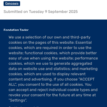
Concours
Submitted on Tuesday 9 September 2025
Fondation Taylor
Association des Artistes
We use a selection of our own and third-party
1 rue La Bruyère
cookies on the pages of this website: Essential
75009 Paris
cookies, which are required in order to use the
website; functional cookies, which provide better
Tel: 01 48 74 85 24
easy of use when using the website; performance
contact@taylor.fr
cookies, which we use to generate aggregated
data on website use and statistics; and marketing
Acces: Metro Saint-Georges (line 12)
cookies, which are used to display relevant
Bus 74, "Saint-Georges" stop
content and advertising. If you choose "ACCEPT
The show rooms are open Tuesday to Saturday from 13h to 19h
ALL", you consent to the use of all cookies. You
(except holidays).
can accept and reject individual cookie types and
Free entrance
revoke your consent for the future at any time at
"Settings".