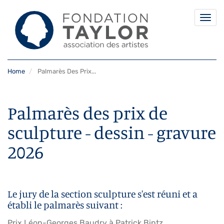
Togg
navi
Skip
Home
Palmarès Des Prix...
to
main
content
Palmarès des prix de
sculpture - dessin - gravure
2026
Le jury de la section sculpture s'est réuni et a
établi le palmarès suivant :
Prix Léon-Georges Baudry à Patrick Bintz