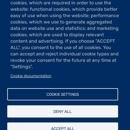
cookies, which are required in order to use the
website; functional cookies, which provide better
easy of use when using the website; performance
cookies, which we use to generate aggregated
data on website use and statistics; and marketing
cookies, which are used to display relevant
4 Images
content and advertising. If you choose "ACCEPT
ALL", you consent to the use of all cookies. You
VOIR LES IMAGES
can accept and reject individual cookie types and
revoke your consent for the future at any time at
"Settings".
La Fondation Taylor et l’association
Le Trait
présentent
l'exposition « Tu ».
Cookie documentation
Le Trait – Graveurs d’aujourd’hui
est une association
d’artistes graveurs, fondée en 1935. Elle a pour objet de
COOKIE SETTINGS
soutenir la création d’œuvres gravées et de favoriser la
reconnaissance des graveurs sur la scène artistique
contemporaine.
DENY ALL
Au nombre de ses activités, figure, depuis sa création,
l’édition ; c’est ainsi que
le Trait
a décidé de publier les
ACCEPT ALL