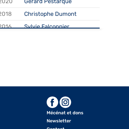
2020
Gérard Pestarque
2018
Christophe Dumont
2016
Sylvie Falconnier
2012
Jacques Rieu
2010
Roch Vandromme
Mécénat et dons
Menu
Newsletter