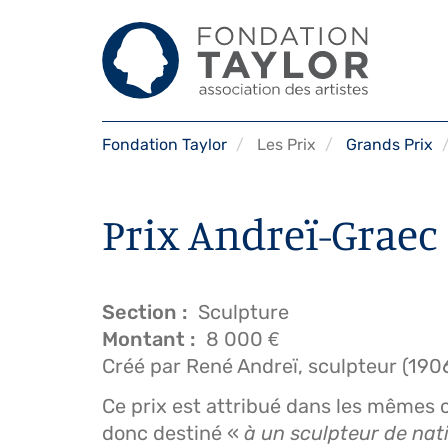
Aller
Fondation Taylor
Les Prix
Grands Prix
au
contenu
principal
Prix Andreï-Graec
Section
Sculpture
Montant
8 000 €
Créé par René Andreï, sculpteur (190
Ce prix est attribué dans les mêmes c
donc destiné «
à un sculpteur de nat