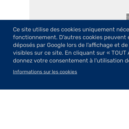
Ce site utilise des cookies uniquement néc
fonctionnement. D'autres cookies peuvent 
déposés par Google lors de l'affichage et de
Exécutées sur bois de fil, ces gravure
visibles sur ce site. En cliquant sur « TOU
la poésie. Dans l’intense contraste en
donnez votre consentement à l'utilisation d
campés personnages et animaux. Médé
Informations sur les cookies
qui introduisent dans un monde de sér
le graveur évoque le monde et la natu
sans détails inutiles. Médéric Bottin 
fil. Son œuvre possède un aspect lisse
Cet artiste aime graver sur du bois de
c’est la sobriété du rendu d’un couple
se fait plus léger, plus fin, les vête