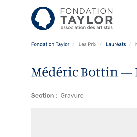
Aller
Fondation Taylor
Les Prix
Lauréats
M
au
contenu
principal
Médéric Bottin — 
Section
Gravure