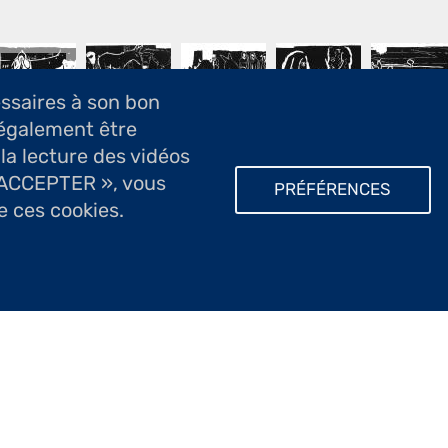
essaires à son bon
également être
 la lecture des vidéos
s à la forte densité racontent des histoires en u
T ACCEPTER », vous
PRÉFÉRENCES
tre un noir absolu et un blanc éclatant, un dessin
e ces cookies.
ric Bottin est un conteur et l’on partage avec 
énité. En une intéressante solidité d’écriture as
re en une réalité transposée. Par son trait subti
reprend avec talent la méthode la plus ancienne d
 et régulier.
 récupération qui a vécu et auquel il donne un au
 dont la silhouette s’impose, vivante. ou une Nat
ments notamment sont travaillés en un trait succi