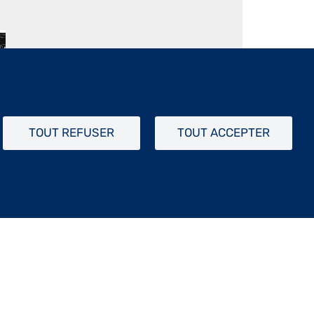
ne écriture puissante qui n’exclut pas
TOUT REFUSER
TOUT ACCEPTER
 incisif et toujours juste sont
lui ces images simples en apparence
sociée à la fraîcheur de l’expression,
l et ferme il donne forme aux aplats
e la gravure sur bois, celle du bois de
tre destin. Les expressions varient ;
ivité expressive. Parfois le graphisme
nct qui vibre. Cette œuvre transporte