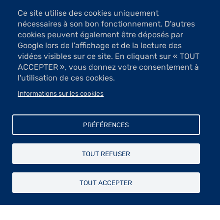
Ce site utilise des cookies uniquement
nécessaires à son bon fonctionnement. D'autres
cookies peuvent également être déposés par
2 Images
Google lors de l'affichage et de la lecture des
vidéos visibles sur ce site. En cliquant sur « TOUT
VOIR LES IMAGES
ACCEPTER », vous donnez votre consentement à
l'utilisation de ces cookies.
Fils d’un couple de peintres et lui-même autodidacte,
Informations sur les cookies
Marc Perez affirme son talent dans des compositions à
la figuration suggérée tout à fait intéressantes. Sans
s’attacher à la précision du dessin, il campe cavalier ou
PRÉFÉRENCES
personnage auxquels il insuffle vie, présence.
La pâte apparaît primordiale dans cette création
TOUT REFUSER
partagée entre opacité et transparences dans des
camaïeux d’ocre clair ou de rouge. Cet artiste réalise
TOUT ACCEPTER
des œuvres en technique mixte sur papier népalais ou
marouflé sur panneau ou encore à l’huile sur zinc. Cela
confère une densité et les sujets s’inscrivent dans la
composition en des silhouettes qui parfois se