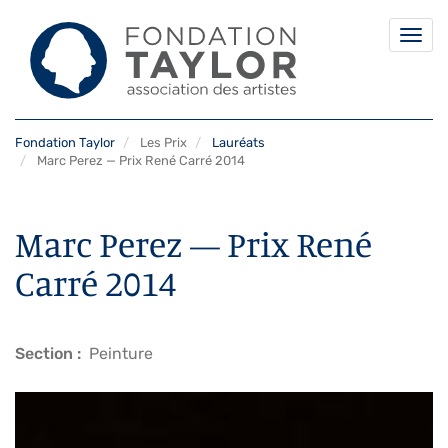
Togg
navi
Aller
Fondation Taylor
Les Prix
Lauréats
au
Marc Perez — Prix René Carré 2014
contenu
principal
Marc Perez — Prix René
Carré 2014
Section
Peinture