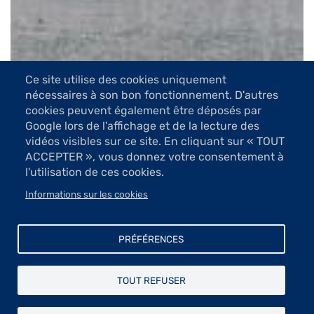
Ce site utilise des cookies uniquement
nécessaires à son bon fonctionnement. D'autres
6 Images
cookies peuvent également être déposés par
Google lors de l'affichage et de la lecture des
VOIR LES IMAGES
vidéos visibles sur ce site. En cliquant sur « TOUT
ACCEPTER », vous donnez votre consentement à
l'utilisation de ces cookies.
L’œuvre de cet artiste,c’est un regard de liberté posé
sur la nature,le paysage marin en particulier,qui attire
Informations sur les cookies
par son atmosphère.
Si Jean-Luc Bourel n’a pas étudié dans une école des
PRÉFÉRENCES
Beaux-Arts, la littérature française et étrangère et les
livres d’art ont été sa formation. Grâce à eux, il a pu
faire vivre sur la toile sa vision intime. Né en Bretagne,
TOUT REFUSER
la mer et ses multiples variations demeure un thème
privilégié. Avant de s’installer à Morlaix, il a parcouru sa