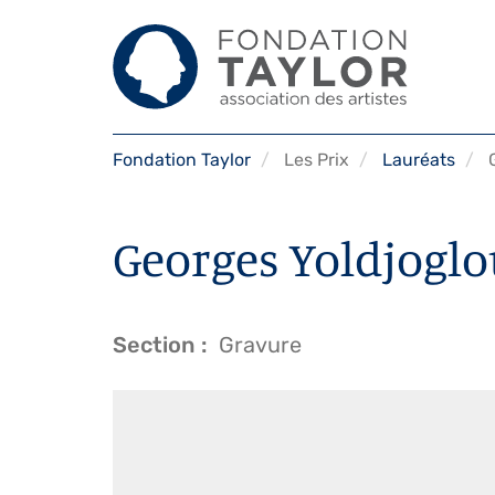
Aller
Fondation Taylor
Les Prix
Lauréats
G
au
contenu
principal
Georges Yoldjoglo
Section
Gravure