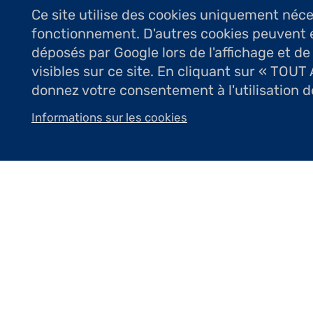
Ce site utilise des cookies uniquement néc
fonctionnement. D'autres cookies peuvent 
déposés par Google lors de l'affichage et de
visibles sur ce site. En cliquant sur « TOU
Peintre néo-impressionniste, cet artis
donnez votre consentement à l'utilisation d
vie, des scènes de plage en particulie
Informations sur les cookies
C’est dans la vivacité d’un trait acér
familles réunies près de la mer, de jeux
couleur. Ces instants précieux durant
en un savant équilibre entre des esp
sont le fruit de l’observation grâce à
expression personnelle. Tour à tour ap
reste lisible.
Prix Marie et Léon Navie