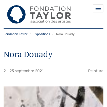
Togg
navi
Aller
Fondation Taylor
Expositions
Nora Douady
au
contenu
principal
Nora Douady
2
-
25 septembre 2021
Peinture