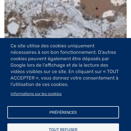
Ce site utilise des cookies uniquement
nécessaires à son bon fonctionnement. D'autres
cookies peuvent également être déposés par
Google lors de l'affichage et de la lecture des
vidéos visibles sur ce site. En cliquant sur « TOUT
7 Images
ACCEPTER », vous donnez votre consentement à
l'utilisation de ces cookies.
VOIR LES IMAGES
Informations sur les cookies
Je travaille sur la répulsion de l’huile et de l’eau
PRÉFÉRENCES
qui crée naturellement des matières vivantes. Ces
matières, on ne peut pas les produire au pinceau.
TOUT REFUSER