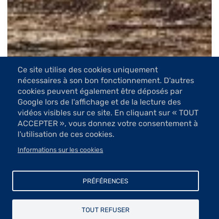
Ce site utilise des cookies uniquement
6 Images
nécessaires à son bon fonctionnement. D'autres
cookies peuvent également être déposés par
VOIR LES IMAGES
Google lors de l'affichage et de la lecture des
vidéos visibles sur ce site. En cliquant sur « TOUT
ACCEPTER », vous donnez votre consentement à
En un cheminement secret du regard à la main qui
l'utilisation de ces cookies.
transcrit l’émotion sur le cuivre, le graveur trace des
Informations sur les cookies
lignes significatives qui vont construire son œuvre.
Regardant certaines compositions l’on ne peut
s’empêcher de faire un rapprochement avec l’art des
PRÉFÉRENCES
cavernes ; son œuvre en possède l’authenticité. A
travers le temps, les mêmes préoccupations
demeurent. Superbes, ces eaux-fortes dynamiques
TOUT REFUSER