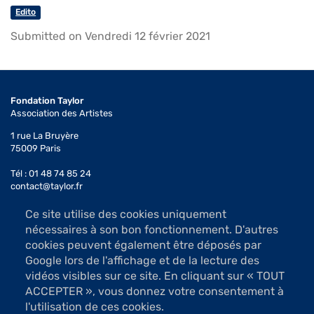
Edito
Submitted on Vendredi 12 février 2021
Fondation Taylor
Association des Artistes
1 rue La Bruyère
75009 Paris
Tél : 01 48 74 85 24
contact@taylor.fr
Ce site utilise des cookies uniquement
Accès : Métro Saint-Georges (ligne 12)
nécessaires à son bon fonctionnement. D'autres
Bus 74, arrêt Saint-Georges
cookies peuvent également être déposés par
Les salles d'exposition sont ouvertes du mardi au samedi
Google lors de l'affichage et de la lecture des
de 13h à 19h (sauf jours fériés)
vidéos visibles sur ce site. En cliquant sur « TOUT
Accès libre
ACCEPTER », vous donnez votre consentement à
l'utilisation de ces cookies.