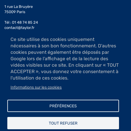
1 rue La Bruyère
75009 Paris
Tél : 01 48 74 85 24
contact@taylor.fr
Ce site utilise des cookies uniquement
Accès : Métro Saint-Georges (ligne 12)
nécessaires à son bon fonctionnement. D'autres
Bus 74, arrêt Saint-Georges
cookies peuvent également être déposés par
Les salles d'exposition sont ouvertes du mardi au samedi
Google lors de l'affichage et de la lecture des
de 13h à 19h (sauf jours fériés)
vidéos visibles sur ce site. En cliquant sur « TOUT
Accès libre
ACCEPTER », vous donnez votre consentement à
l'utilisation de ces cookies.
Informations sur les cookies
Mécénat et dons
Menu
Newsletter
PRÉFÉRENCES
Contact
Pied
Mentions légales
de
TOUT REFUSER
Protection des données
page