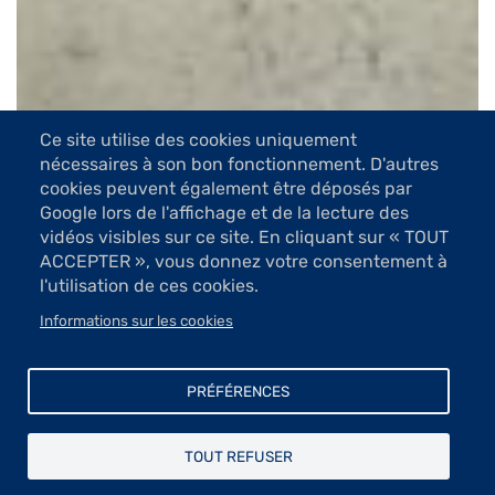
Ce site utilise des cookies uniquement
nécessaires à son bon fonctionnement. D'autres
cookies peuvent également être déposés par
9 Images
Google lors de l'affichage et de la lecture des
vidéos visibles sur ce site. En cliquant sur « TOUT
VOIR LES IMAGES
ACCEPTER », vous donnez votre consentement à
l'utilisation de ces cookies.
Informations sur les cookies
Rarement des visages n’auront été plus profondément
expressifs que ceux-ci, réalisés à l’aquatinte au sucre.
Ils expriment une telle authenticité, une solitude aussi
PRÉFÉRENCES
parfois et sont le reflet d’un vécu.
Ombre et lumière dialoguent dans ces gravures
TOUT REFUSER
remarquablement « vraies », témoins de tendresse,
d’abandon à l’autre, de complicité ou de souffrance.