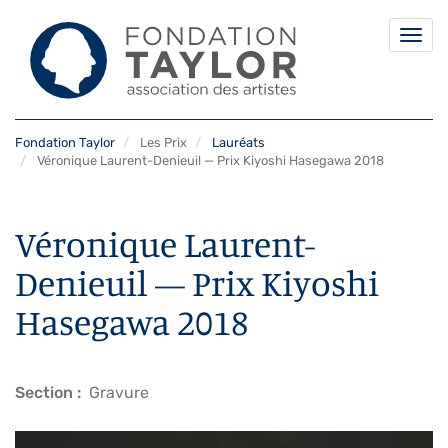
Togg
navi
Aller
Fondation Taylor
Les Prix
Lauréats
au
Véronique Laurent-Denieuil — Prix Kiyoshi Hasegawa 2018
contenu
principal
Véronique Laurent-
Denieuil — Prix Kiyoshi
Hasegawa 2018
Section
Gravure