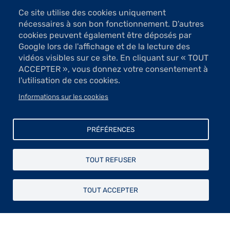
Ce site utilise des cookies uniquement
nécessaires à son bon fonctionnement. D'autres
cookies peuvent également être déposés par
Google lors de l'affichage et de la lecture des
vidéos visibles sur ce site. En cliquant sur « TOUT
5 Images
ACCEPTER », vous donnez votre consentement à
l'utilisation de ces cookies.
VOIR LES IMAGES
Informations sur les cookies
Le dessin est puissant et les personnages vivent
pleinement dans ces compositions consacrées à l’être
PRÉFÉRENCES
humain.
Peintre et écrivain, cet artiste s’exprime en une
TOUT REFUSER
figuration résolue. Le réalisme habite chacun de ses
personnages ; chaque scène est traitée en gros plan où
Pierre Lamalattie apparaît parfois. Ainsi, d’œuvre en
TOUT ACCEPTER
œuvre explore-t-il les humains dans leur diversité et
leur vérité. En une figuration affirmée, revendiquée
même, la toile devient le support d’une narration de la