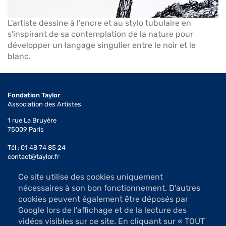
L'artiste dessine à l’encre et au stylo tubulaire en
s'inspirant de sa contemplation de la nature pour
développer un langage singulier entre le noir et le
blanc.
Fondation Taylor
Association des Artistes
1 rue La Bruyère
75009 Paris
Tél : 01 48 74 85 24
contact@taylor.fr
Ce site utilise des cookies uniquement
Accès : Métro Saint-Georges (ligne 12)
nécessaires à son bon fonctionnement. D'autres
Bus 74, arrêt Saint-Georges
cookies peuvent également être déposés par
Les salles d'exposition sont ouvertes du mardi au samedi
Google lors de l'affichage et de la lecture des
de 13h à 19h (sauf jours fériés)
vidéos visibles sur ce site. En cliquant sur « TOUT