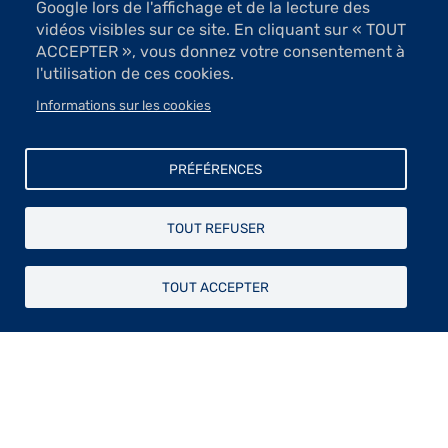
Google lors de l'affichage et de la lecture des
vidéos visibles sur ce site. En cliquant sur « TOUT
ACCEPTER », vous donnez votre consentement à
l'utilisation de ces cookies.
Informations sur les cookies
5 Images
PRÉFÉRENCES
VOIR LES IMAGES
TOUT REFUSER
Diplômé des Beaux-Arts de Paris en 2023
TOUT ACCEPTER
Élève des Beaux-Arts de Paris de 2017 à 2023, Cassius
Baron se forme au sein des ateliers de James Rielly et
Julien Sirjacq. Il y explore des disciplines variées telles
que la peinture, la musique, la performance et le
dessin. Il est lauréat du prix de Dessin Contemporain
2022 du Cabinet des Amateurs de dessins des Beaux-
Arts de Paris et du prix de dessin Pierre David-Weill
2023.