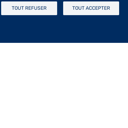
TOUT REFUSER
TOUT ACCEPTER
s renouvelée, tandis que le blanc du
x techniques de la terre, faïence,
positions et salons. En 2022, elle est
res explorent le thème des équilibres
otif, et amplifier l’élégance et le