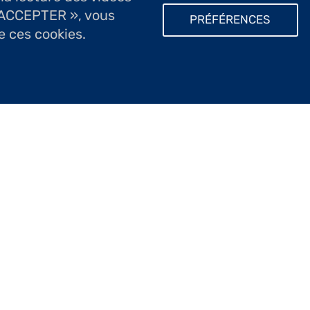
T ACCEPTER », vous
PRÉFÉRENCES
e ces cookies.
vres originales nées d’une imagination toujour
er à chaque modèle.
 l’aquarelle aux Arts décoratifs de Paris, puis au
s de Terre. Elle participe régulièrement à des ex
a Fondation Taylor.
 porcelaine. Coraux, fleurs, végétation, ses œuv
ouches de couleurs discrètes viennent animer le m