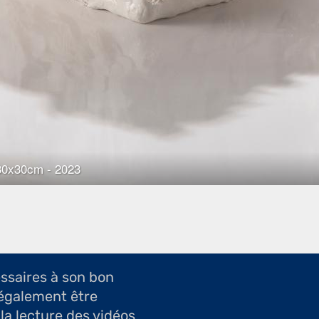
essaires à son bon
également être
 la lecture des vidéos