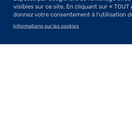
visibles sur ce site. En cliquant sur « TOU
donnez votre consentement à l'utilisation d
Informations sur les cookies
Une lumière vibrante exalte ces œu
matériau confère un éclat particuli
Nicole Lamothe, critique d’art
Florence Corbi se forme au dessin et à
porcelaine et émaux à l’atelier Chemin
lauréate du prix Charles Malfray de l
Florence Corbi crée des sculptures en
entre groupes et éléments. Quelques t
raffinement du matériau.