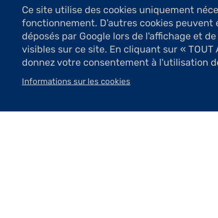
Ce site utilise des cookies uniquement néc
fonctionnement. D'autres cookies peuvent 
déposés par Google lors de l'affichage et de
visibles sur ce site. En cliquant sur « TOU
donnez votre consentement à l'utilisation d
Avec de la ouate et du tissu , je m
Informations sur les cookies
points, de noeuds, de brides, de repri
corps commun à tous avec ses défauts
Anne Bothuon
Anne Bothuon se forme à l’École Supé
Supérieure Nationale des Arts et Tech
diverses expositions personnelles et c