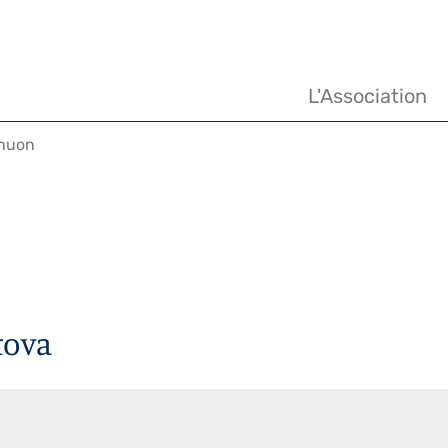
Navigation
principale
L'Association
huon
tova