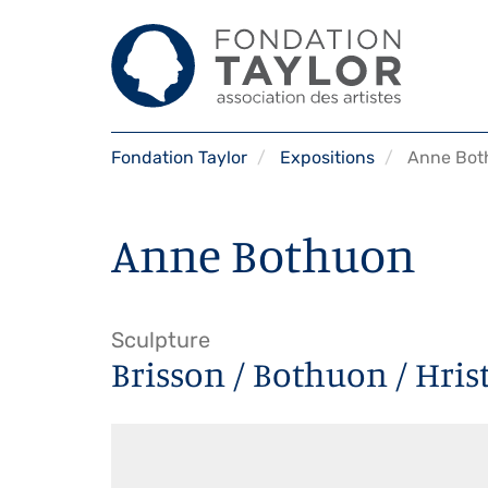
Aller
Fondation Taylor
Expositions
Anne Bot
au
contenu
principal
Anne Bothuon
Sculpture
Brisson / Bothuon / Hris