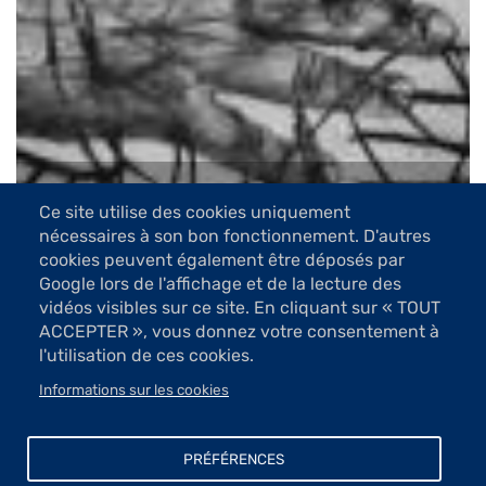
Ce site utilise des cookies uniquement
5 Images
nécessaires à son bon fonctionnement. D'autres
cookies peuvent également être déposés par
VOIR LES IMAGES
Google lors de l'affichage et de la lecture des
vidéos visibles sur ce site. En cliquant sur « TOUT
ACCEPTER », vous donnez votre consentement à
La fresque mêle des chimères et des entités
l'utilisation de ces cookies.
inspirées du texte de Saint-Rémy. Il en émane un
Informations sur les cookies
sentiment d’exubérance. C’est l’exubérance du
vivant quand on donne libre cours aux
PRÉFÉRENCES
combinatoires qui le structurent. Au jeu du hasard