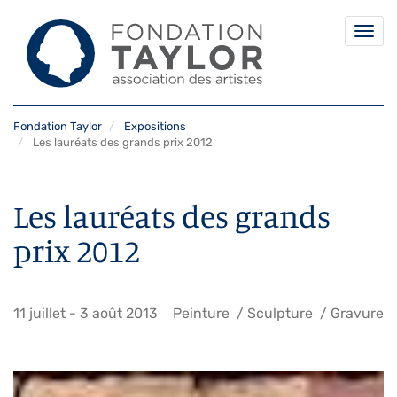
Togg
navi
Aller
Fondation Taylor
Expositions
au
Les lauréats des grands prix 2012
contenu
principal
Les lauréats des grands
prix 2012
11 juillet
-
3 août 2013
Peinture
Sculpture
Gravure