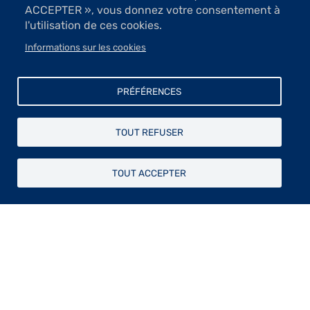
ACCEPTER », vous donnez votre consentement à
l'utilisation de ces cookies.
Informations sur les cookies
1 Images
PRÉFÉRENCES
VOIR LES IMAGES
TOUT REFUSER
Peinture
TOUT ACCEPTER
Bacquet, Bard, Dauptain, Frégère, Grisot, Kuligowski,
Labégorre, Lecam, Montero Oyaguez, Pallier
Sculpture
Couaillier, Fichot, Rieu
Gravure