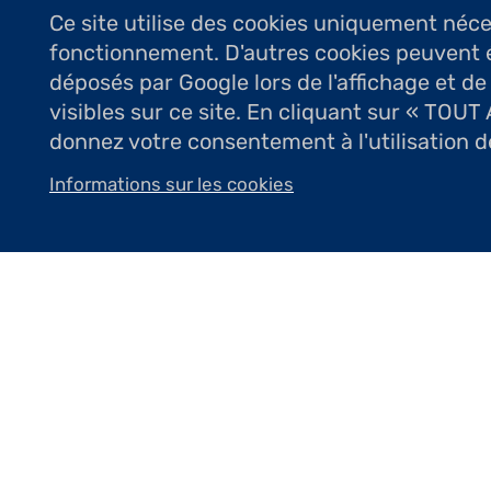
Ce site utilise des cookies uniquement néc
fonctionnement. D'autres cookies peuvent 
déposés par Google lors de l'affichage et de
visibles sur ce site. En cliquant sur « TOU
Impressionnantes par leur force, leur
donnez votre consentement à l'utilisation d
monumentales, retiennent l’attention
Informations sur les cookies
En majorité des figures empruntées à
« Persée » tenant la tête de la Méduse 
visage et chacun apparaît hiératique, 
vision ; chacun de ses personnages es
Pour Christophe Charbonnel la techniq
unique. Beauté, rythme des volumes t
dans ces bronzes qui se déploient dans 
volumes dans un souci de vérité et de
les liens existant entre les créateurs