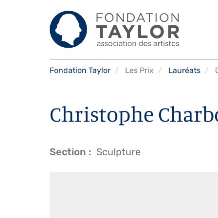
Aller
Fondation Taylor
Les Prix
Lauréats
C
au
contenu
principal
Christophe Charbo
Section
Sculpture