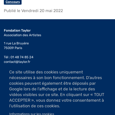
Concours
Publié le Vendredi 20 mai 2022
Fondation Taylor
Association des Artistes
1 rue La Bruyère
75009 Paris
Tél : 01 48 74 85 24
contact@taylor.fr
Ce site utilise des cookies uniquement
Accès : Métro Saint-Georges (ligne 12)
nécessaires à son bon fonctionnement. D'autres
Bus 74, arrêt Saint-Georges
cookies peuvent également être déposés par
Les salles d'exposition sont ouvertes du mardi au samedi
Google lors de l'affichage et de la lecture des
de 13h à 19h (sauf jours fériés)
vidéos visibles sur ce site. En cliquant sur « TOUT
Accès libre
ACCEPTER », vous donnez votre consentement à
l'utilisation de ces cookies.
Informations sur les cookies