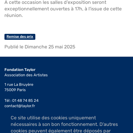
A cette occasion les salles d'exposition seront
exceptionnellement ouvertes à 17h, à l'issue de cette
réunion.
Remise des prix
Publié le Dimanche 25 mai 2025
Fondation Taylor
Association des Artistes
1 rue La Bruyère
75009 Paris
Tél : 01 48 74 85 24
contact@taylor.fr
Ce site utilise des cookies uniquement
Accès : Métro Saint-Georges (ligne 12)
nécessaires à son bon fonctionnement. D'autres
Bus 74, arrêt Saint-Georges
cookies peuvent également être déposés par