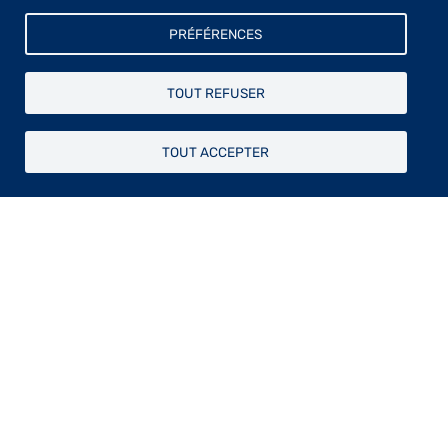
PRÉFÉRENCES
TOUT REFUSER
TOUT ACCEPTER
Fondée en 1844 par le
baron Taylor
(1789 –
1879), reconnue d’utilité publique en 1881,
l’Association des artistes, aujourd’hui dénommée
Fondation Taylor, est l’une des plus importantes
institutions œuvrant à la défense des artistes.
Sa
vocation de soutien
à la création artistique et de
développement de la connaissance des arts se
traduit par l’organisation d’
expositions
,